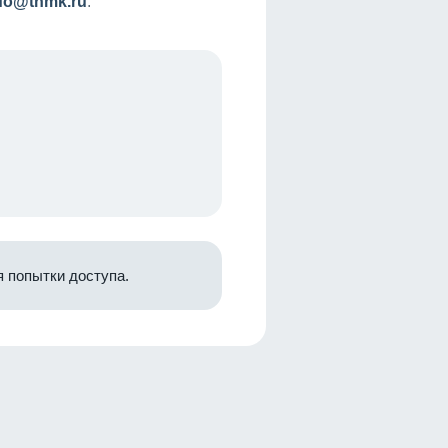
nfo@tnmk.ru
.
 попытки доступа.