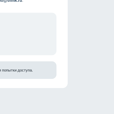
nfo@tnmk.ru
.
 попытки доступа.