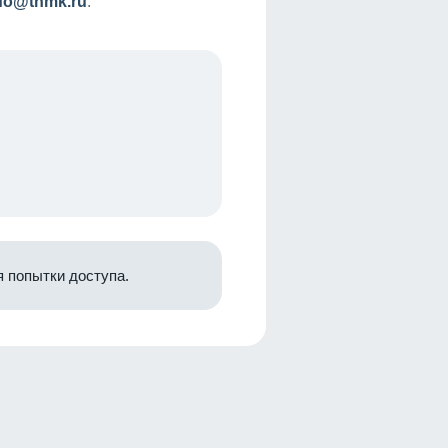
nfo@tnmk.ru
.
 попытки доступа.